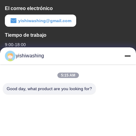
El correo electrónico
yishiwashing@gmail.com
Tiempo de trabajo
9:00-18:00
yishiwashing
Nuestra dirección
Dirección de compañía
5:15 AM
- No, no es así.19, Lvcun Road, distrito de Nansha, Guangzhou,
China
Good day, what product are you looking for?
Dirección de fábrica
- No, no es así.19, Lvcun Road, distrito de Nansha, Guangzhou,
China
Teléfono
86-15202099711