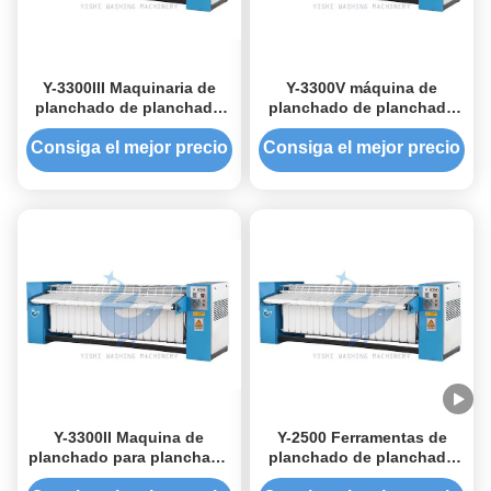
Y-3300III Maquinaria de
Y-3300V máquina de
planchado de planchado
planchado de planchado
resistente a la corrosión
planchado planchador de
rodillo plano planchador
Consiga el mejor precio
Consiga el mejor precio
plano
Y-3300II Maquina de
Y-2500 Ferramentas de
planchado para planchado
planchado de planchado
industrial
de trabajo comercial