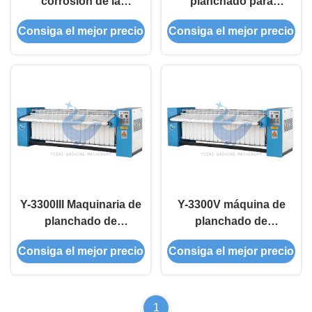
corrosión de la
planchado para
planchadora de
planchado industrial
Consiga el mejor precio
Consiga el mejor precio
planchas Y-3000
Y-3300III Maquinaria de
Y-3300V máquina de
planchado de
planchado de
planchado resistente a
planchado planchado
Consiga el mejor precio
Consiga el mejor precio
la corrosión
planchador de rodillo
plano planchador plano
1