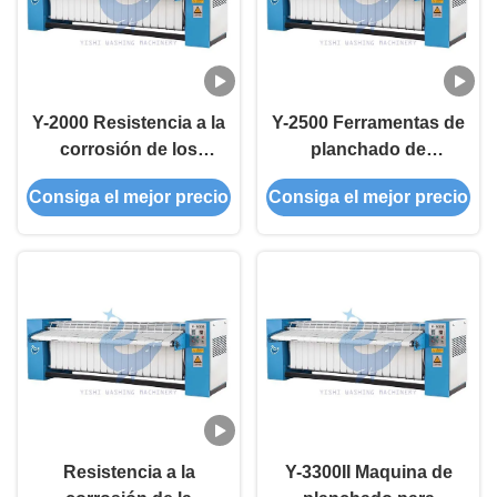
Y-2000 Resistencia a la
Y-2500 Ferramentas de
corrosión de los
planchado de
equipos de lavandería
planchado de trabajo
Consiga el mejor precio
Consiga el mejor precio
de planchas planas
comercial
Resistencia a la
Y-3300II Maquina de