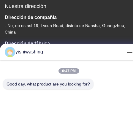
Nuestra dirección
Dirección de compañía
- No, no es así.19, Lvcun Road, distrito de Nansha, Guangzhou,
China
Dirección de fábrica
yishiwashing
- No, no es así.19, Lvcun Road, distrito de Nansha, Guangzhou,
China
Teléfono
6:47 PM
86-15202099711
Good day, what product are you looking for?
Buena calidad de China Máquina de extracción de lavadoras
Proveedor. © de Copyright -2026 Guangzhou Yishi Washing
Machinery Co., Ltd. . Todos los derechos reservados.