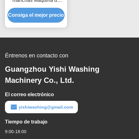
manchas Máquina de
eliminación de manchas
Consiga el mejor precio
para la limpieza en seco
Éntrenos en contacto con
Guangzhou Yishi Washing
Machinery Co., Ltd.
El correo electrónico
yishiwashing@gmail.com
Tiempo de trabajo
9:00-18:00