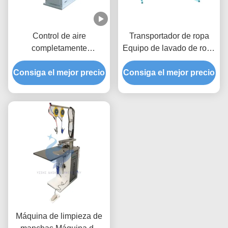
Control de aire
Transportador de ropa
completamente
Equipo de lavado de ropa
comprimido Máquina de
Transportador de
Consiga el mejor precio
presionar hombro y
Consiga el mejor precio
almacenamiento de ropa
espalda
Máquina de limpieza de