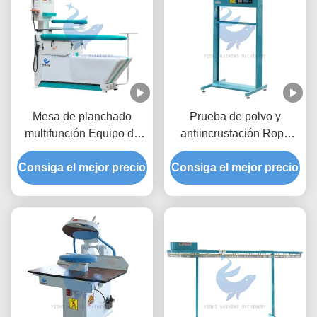
Mesa de planchado
Prueba de polvo y
multifunción Equipo de
antiincrustación Ropa
lavandería de eliminación
máquina de embalaje
de manchas Aire soplado
Consiga el mejor precio
Consiga el mejor precio
Equipo de lavado
planchado Succión de
aire