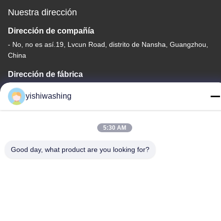
Nuestra dirección
Dirección de compañía
- No, no es así.19, Lvcun Road, distrito de Nansha, Guangzhou,
China
Dirección de fábrica
- No, no es así.19, Lvcun Road, distrito de Nansha, Guangzhou,
yishiwashing
China
Teléfono
5:30 AM
86-15202099711
Good day, what product are you looking for?
Buena calidad de China Máquina de extracción de lavadoras
Proveedor. © de Copyright -2026 Guangzhou Yishi Washing
Machinery Co., Ltd. . Todos los derechos reservados.