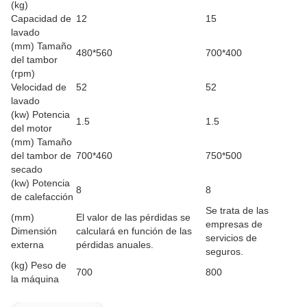
(kg)
Capacidad de
12
15
lavado
(mm) Tamaño
480*560
700*400
del tambor
(rpm)
Velocidad de
52
52
lavado
(kw) Potencia
1.5
1.5
del motor
(mm) Tamaño
del tambor de
700*460
750*500
secado
(kw) Potencia
8
8
de calefacción
Se trata de las
(mm)
El valor de las pérdidas se
empresas de
Dimensión
calculará en función de las
servicios de
externa
pérdidas anuales.
seguros.
(kg) Peso de
700
800
la máquina