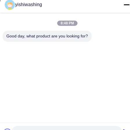
China
yishiwashing
Teléfono
86-15202099711
8:48 PM
Good day, what product are you looking for?
Buena calidad de China Máquina de extracción de lavadoras
Proveedor. © de Copyright -2026 Guangzhou Yishi Washing
Machinery Co., Ltd. . Todos los derechos reservados.
Políticas de privacidad
|
Mapa del Sitio