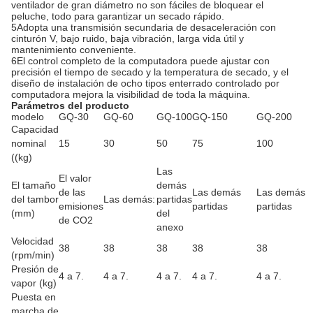
ventilador de gran diámetro no son fáciles de bloquear el
peluche, todo para garantizar un secado rápido.
5Adopta una transmisión secundaria de desaceleración con
cinturón V, bajo ruido, baja vibración, larga vida útil y
mantenimiento conveniente.
6El control completo de la computadora puede ajustar con
precisión el tiempo de secado y la temperatura de secado, y el
diseño de instalación de ocho tipos enterrado controlado por
computadora mejora la visibilidad de toda la máquina.
Parámetros del producto
modelo
GQ-30
GQ-60
GQ-100
GQ-150
GQ-200
Capacidad
nominal
15
30
50
75
100
((kg)
Las
El valor
El tamaño
demás
de las
Las demás
Las demás
del tambor
Las demás:
partidas
emisiones
partidas
partidas
(mm)
del
de CO2
anexo
Velocidad
38
38
38
38
38
(rpm/min)
Presión de
4 a 7.
4 a 7.
4 a 7.
4 a 7.
4 a 7.
vapor (kg)
Puesta en
marcha de