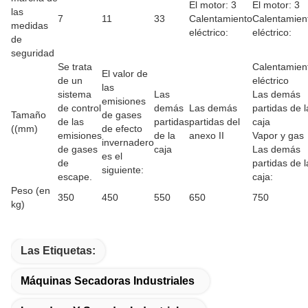
El motor: 3
El motor: 3
las
7
11
33
Calentamiento
Calentamien
medidas
eléctrico:
eléctrico:
de
seguridad
Se trata
Calentamien
El valor de
de un
eléctrico
las
sistema
Las
Las demás
emisiones
de control
demás
Las demás
partidas de l
Tamaño
de gases
de las
partidas
partidas del
caja
((mm)
de efecto
emisiones
de la
anexo II
Vapor y gas
invernadero
de gases
caja
Las demás
es el
de
partidas de l
siguiente:
escape.
caja:
Peso (en
350
450
550
650
750
kg)
Las Etiquetas:
Máquinas Secadoras Industriales